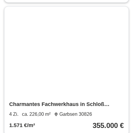
Charmantes Fachwerkhaus in Schloß
Ricklingen
4 Zi.
ca. 226,00 m²
Garbsen 30826
355.000 €
1.571 €/m²