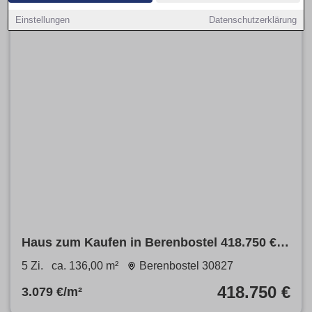
Einstellungen
Datenschutzerklärung
Haus zum Kaufen in Berenbostel 418.750 €
136 m²
5 Zi.
ca. 136,00 m²
Berenbostel 30827
418.750 €
3.079 €/m²