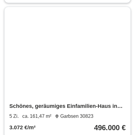
Schönes, geräumiges Einfamilien-Haus in
Alt-Garbsen
5 Zi.
ca. 161,47 m²
Garbsen 30823
496.000 €
3.072 €/m²