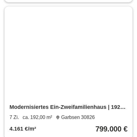
Modernisiertes Ein-Zweifamilienhaus | 192
m² | 1.187 m²
7 Zi.
ca. 192,00 m²
Garbsen 30826
799.000 €
4.161 €/m²