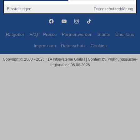
Lehrte
Lehrte
Einstellungen
Datenschutzerklärung
Ratgeber
FAQ
Presse
Partner werden
Städte
Über Uns
Impressum
Datenschutz
Cookies
Copyright © 2000 - 2026 | 1A Infosysteme GmbH | Content by: wohnungssuche-
regional.de 06.08.2026