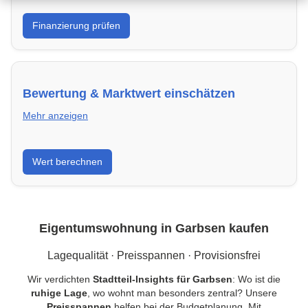
Was kannst du dir leisten? Banken in Garbsen &
Finanzierung prüfen
Kredite vergleichen und Förderprogramme optimal
nutzen.
Bewertung & Marktwert einschätzen
Mehr anzeigen
Kaufpreis einordnen, Vergleichsobjekte in Garbsen
Wert berechnen
verstehen und Risiken minimieren – kompakt erklärt.
Eigentumswohnung in Garbsen kaufen
Lagequalität · Preisspannen · Provisionsfrei
Wir verdichten
Stadtteil-Insights für Garbsen
: Wo ist die
ruhige Lage
, wo wohnt man besonders zentral? Unsere
Preisspannen
helfen bei der Budgetplanung. Mit