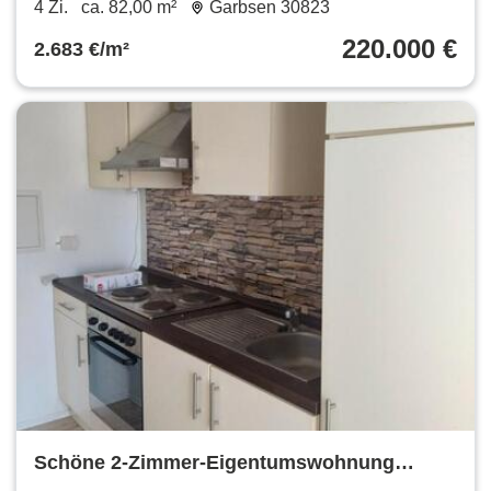
Eigentumswohnung
4 Zi.
ca. 82,00 m²
Garbsen 30823
220.000 €
2.683 €/m²
Schöne 2-Zimmer-Eigentumswohnung