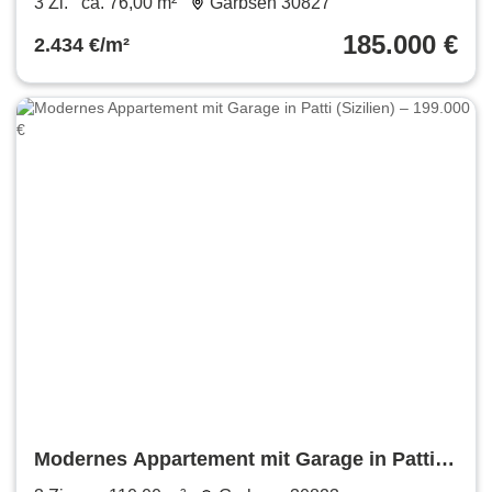
3 Zi.
ca. 76,00 m²
Garbsen 30827
185.000 €
2.434 €/m²
Modernes Appartement mit Garage in Patti
(Sizilien) – 199.000 €