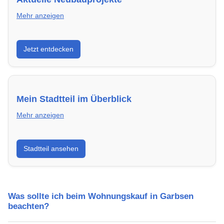
Mehr anzeigen
Entdecke Neubauprojekte in Garbsen – modern,
Jetzt entdecken
energieeffizient und sofort bezugsfertig.
Mein Stadtteil im Überblick
Mehr anzeigen
Erfahre mehr über deinen Stadtteil in Garbsen:
Stadtteil ansehen
Lebensqualität, Verkehrsanbindung, Schulen,
Freizeitmöglichkeiten und Mietpreise.
Was sollte ich beim Wohnungskauf in Garbsen
beachten?