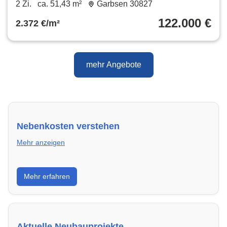
Garbsen Stelingen Provisionsfrei
2 Zi.
ca. 51,43 m²
Garbsen 30827
122.000 €
2.372 €/m²
mehr Angebote
Nebenkosten verstehen
Mehr anzeigen
Erfahre, welche Nebenkosten rechtmäßig sind und
Mehr erfahren
wie du deine monatliche Belastung optimieren
kannst.
Aktuelle Neubauprojekte