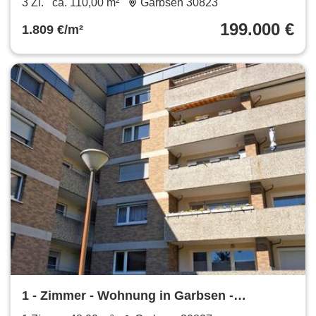
3 Zi.
ca. 110,00 m²
Garbsen 30823
199.000 €
1.809 €/m²
1 - Zimmer - Wohnung in Garbsen -
Berenbostel 48qm + Kellerraum