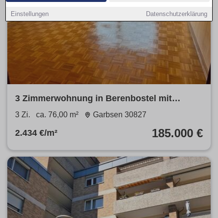
Einstellungen
Datenschutzerklärung
3 Zimmerwohnung in Berenbostel mit
Balkon, Garage und Potential
3 Zi.
ca. 76,00 m²
Garbsen 30827
185.000 €
2.434 €/m²