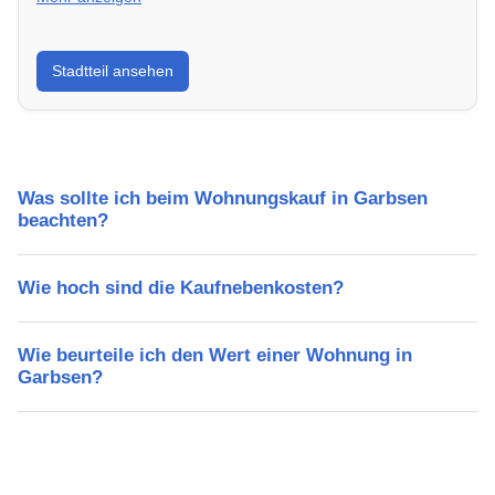
Erfahre mehr über deinen Stadtteil in Garbsen:
Stadtteil ansehen
Lebensqualität, Verkehrsanbindung, Schulen,
Freizeitmöglichkeiten und Mietpreise.
Was sollte ich beim Wohnungskauf in Garbsen
beachten?
Wie hoch sind die Kaufnebenkosten?
Wie beurteile ich den Wert einer Wohnung in
Garbsen?