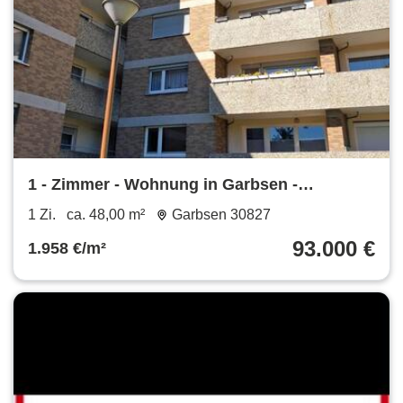
1 - Zimmer - Wohnung in Garbsen -
Berenbostel 48qm + Kellerraum
1 Zi.
ca. 48,00 m²
Garbsen 30827
93.000 €
1.958 €/m²