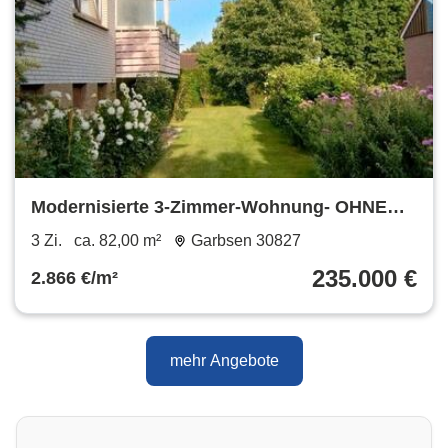
Modernisierte 3-Zimmer-Wohnung- OHNE
PROVISION
3 Zi.
ca. 82,00 m²
Garbsen 30827
235.000 €
2.866 €/m²
mehr Angebote