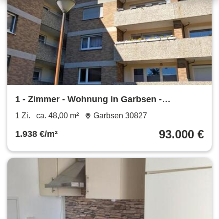
1 - Zimmer - Wohnung in Garbsen -
Berenbostel 48qm + Kellerraum
1 Zi.
ca. 48,00 m²
Garbsen 30827
93.000 €
1.938 €/m²