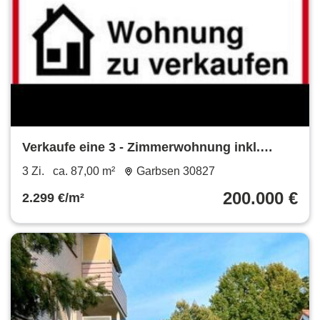
Verkaufe eine 3 - Zimmerwohnung inkl.
Garage
3 Zi.
ca. 87,00 m²
Garbsen 30827
200.000 €
2.299 €/m²