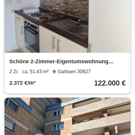
Schöne 2-Zimmer-Eigentumswohnung
Garbsen Stelingen Provisionsfrei
2 Zi.
ca. 51,43 m²
Garbsen 30827
122.000 €
2.372 €/m²