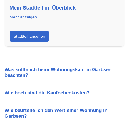
Mein Stadtteil im Überblick
Mehr anzeigen
Erfahre mehr über deinen Stadtteil in Garbsen:
Stadtteil ansehen
Lebensqualität, Verkehrsanbindung, Schulen,
Freizeitmöglichkeiten und Mietpreise.
Was sollte ich beim Wohnungskauf in Garbsen
beachten?
Wie hoch sind die Kaufnebenkosten?
Wie beurteile ich den Wert einer Wohnung in
Garbsen?