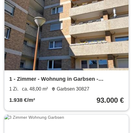
1 - Zimmer - Wohnung in Garbsen -
Berenbostel 48qm + Kellerraum
1 Zi.
ca. 48,00 m²
Garbsen 30827
93.000 €
1.938 €/m²