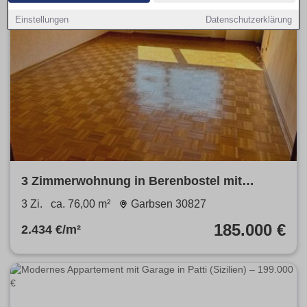
Einstellungen
Datenschutzerklärung
3 Zimmerwohnung in Berenbostel mit
Balkon, Garage und Potential
3 Zi.
ca. 76,00 m²
Garbsen 30827
185.000 €
2.434 €/m²