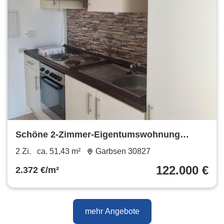
Schöne 2-Zimmer-Eigentumswohnung
Garbsen Stelingen Provisionsfrei
2 Zi.
ca. 51,43 m²
Garbsen 30827
122.000 €
2.372 €/m²
mehr Angebote