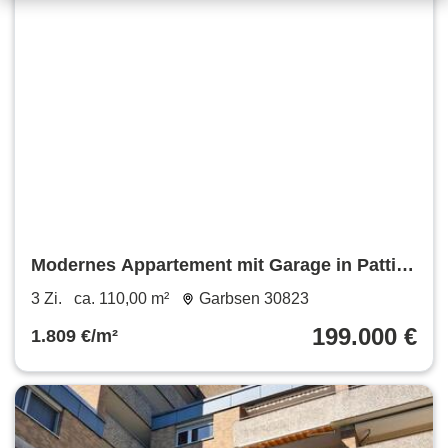
Modernes Appartement mit Garage in Patti
(Sizilien) – 199.000 €
3 Zi.
ca. 110,00 m²
Garbsen 30823
199.000 €
1.809 €/m²