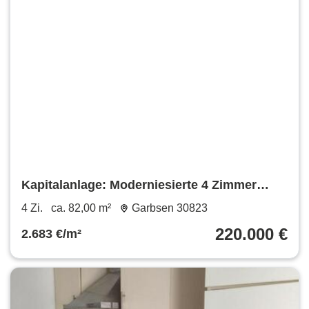
Kapitalanlage: Moderniesierte 4 Zimmer
Eigentumswohnung
4 Zi.
ca. 82,00 m²
Garbsen 30823
220.000 €
2.683 €/m²