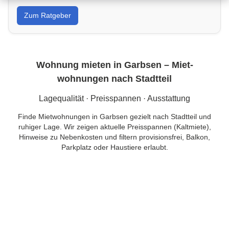
Von Wandfarbe bis Sanierung: Tipps, Kostenrahmen
Zum Ratgeber
und Handwerkersuche in Garbsen für dein Projekt.
Wohnung mieten in Garbsen – Miet­
wohnungen nach Stadtteil
Lagequalität · Preisspannen · Ausstattung
Finde Mietwohnungen in Garbsen gezielt nach Stadtteil und
ruhiger Lage. Wir zeigen aktuelle Preisspannen (Kaltmiete),
Hinweise zu Nebenkosten und filtern provisionsfrei, Balkon,
Parkplatz oder Haustiere erlaubt.