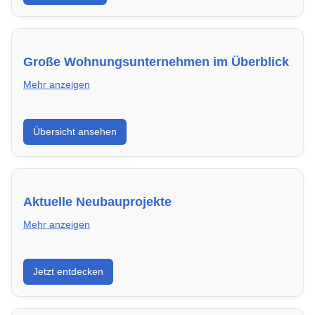
kannst.
Große Wohnungsunternehmen im Überblick
Mehr anzeigen
Hier findest du die wichtigsten Anbieter in Garbsen –
Übersicht ansehen
von Genossenschaften bis zu privaten Vermietern.
Aktuelle Neubauprojekte
Mehr anzeigen
Entdecke Neubauprojekte in Garbsen – modern,
Jetzt entdecken
energieeffizient und sofort bezugsfertig.