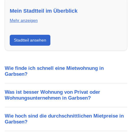
Mein Stadtteil im Überblick
Mehr anzeigen
Erfahre mehr über deinen Stadtteil in Garbsen:
Stadtteil ansehen
Lebensqualität, Verkehrsanbindung, Schulen,
Freizeitmöglichkeiten und Mietpreise.
Wie finde ich schnell eine Mietwohnung in
Garbsen?
Was ist besser Wohnung von Privat oder
Wohnungsunternehmen in Garbsen?
Wie hoch sind die durchschnittlichen Mietpreise in
Garbsen?