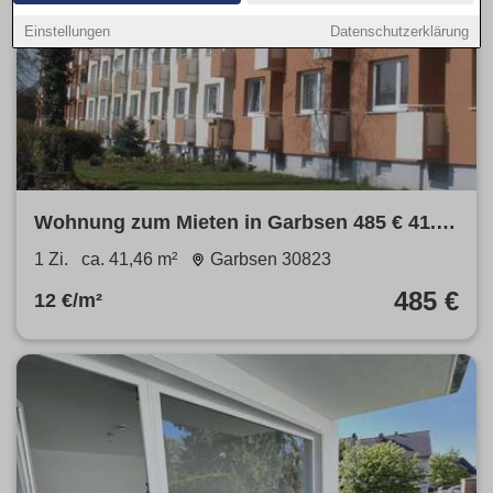
Einstellungen
Datenschutzerklärung
Wohnung zum Mieten in Garbsen 485 € 41.46
m²
1 Zi.
ca. 41,46 m²
Garbsen 30823
485 €
12 €/m²