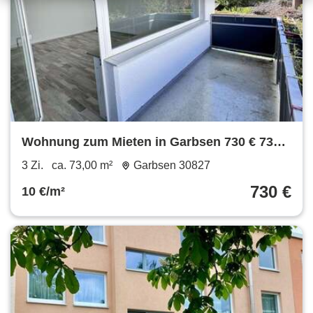
Wohnung zum Mieten in Garbsen 730 € 73
m²
3 Zi.
ca. 73,00 m²
Garbsen 30827
730 €
10 €/m²