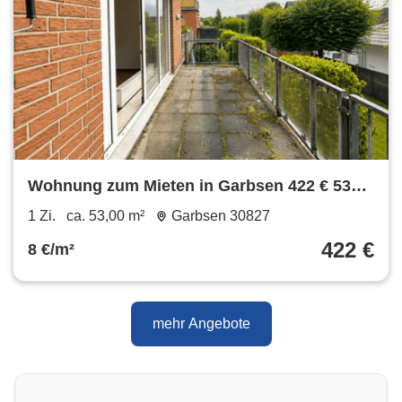
Wohnung zum Mieten in Garbsen 422 € 53
m²
1 Zi.
ca. 53,00 m²
Garbsen 30827
422 €
8 €/m²
mehr Angebote