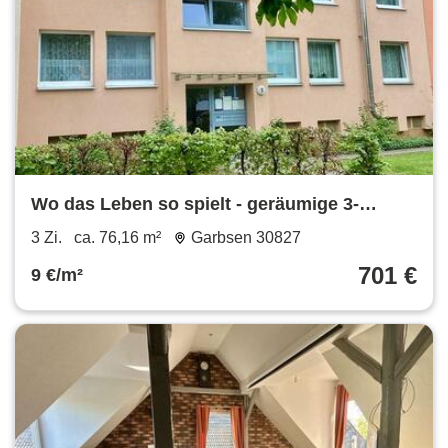
Wo das Leben so spielt - geräumige 3-
Zimmer-Wohnung mit Balkon
3 Zi.
ca. 76,16 m²
Garbsen 30827
701 €
9 €/m²