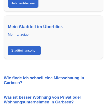
Jetzt entdecken
energieeffizient und sofort bezugsfertig.
Mein Stadtteil im Überblick
Mehr anzeigen
Erfahre mehr über deinen Stadtteil in Garbsen:
Stadtteil ansehen
Lebensqualität, Verkehrsanbindung, Schulen,
Freizeitmöglichkeiten und Mietpreise.
Wie finde ich schnell eine Mietwohnung in
Garbsen?
Was ist besser Wohnung von Privat oder
Wohnungsunternehmen in Garbsen?