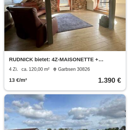
RUDNICK bietet: 4Z-MAISONETTE +
BALKON + GARTEN im schönen Schloß
4 Zi.
ca. 120,00 m²
Garbsen 30826
Ricklingen
1.390 €
13 €/m²