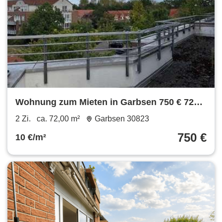
Wohnung zum Mieten in Garbsen 750 € 72
m²
2 Zi.
ca. 72,00 m²
Garbsen 30823
750 €
10 €/m²