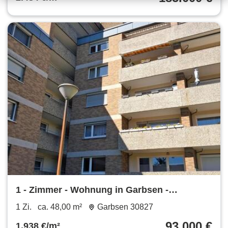
1 - Zimmer - Wohnung in Garbsen -
Berenbostel 48qm + Kellerraum
1 Zi.
ca. 48,00 m²
Garbsen 30827
93.000 €
1.938 €/m²