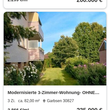
Modernisierte 3-Zimmer-Wohnung- OHNE
PROVISION
3 Zi.
ca. 82,00 m²
Garbsen 30827