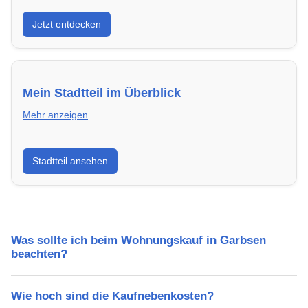
Entdecke Neubauprojekte in Garbsen – modern,
Jetzt entdecken
energieeffizient und sofort bezugsfertig.
Mein Stadtteil im Überblick
Mehr anzeigen
Erfahre mehr über deinen Stadtteil in Garbsen:
Stadtteil ansehen
Lebensqualität, Verkehrsanbindung, Schulen,
Freizeitmöglichkeiten und Mietpreise.
Was sollte ich beim Wohnungskauf in Garbsen
beachten?
Wie hoch sind die Kaufnebenkosten?