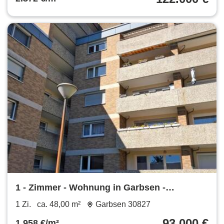
1 - Zimmer - Wohnung in Garbsen -
Berenbostel 48qm + Kellerraum
1 Zi.
ca. 48,00 m²
Garbsen 30827
93.000 €
1.958 €/m²