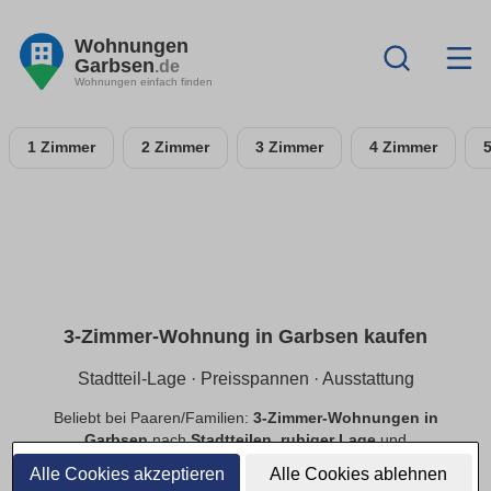
Wohnungen
Garbsen
.de
Wohnungen einfach finden
1 Zimmer
2 Zimmer
3 Zimmer
4 Zimmer
3-Zimmer-Wohnung in Garbsen kaufen
Stadtteil-Lage · Preisspannen · Ausstattung
Beliebt bei Paaren/Familien:
3-Zimmer-Wohnungen in
Garbsen
nach
Stadtteilen
,
ruhiger Lage
und
Preisspannen
. Filtere
Balkon
,
Tiefgarage
,
Aufzug
,
Alle Cookies akzeptieren
Alle Cookies ablehnen
provisionsfrei
.