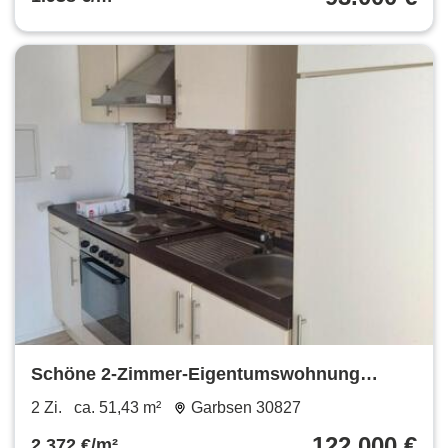
Schöne 2-Zimmer-Eigentumswohnung
Garbsen Stelingen Provisionsfrei
2 Zi.
ca. 51,43 m²
Garbsen 30827
122.000 €
2.372 €/m²