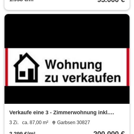
Verkaufe eine 3 - Zimmerwohnung inkl.
Garage
3 Zi.
ca. 87,00 m²
Garbsen 30827
200.000 €
2.299 €/m²