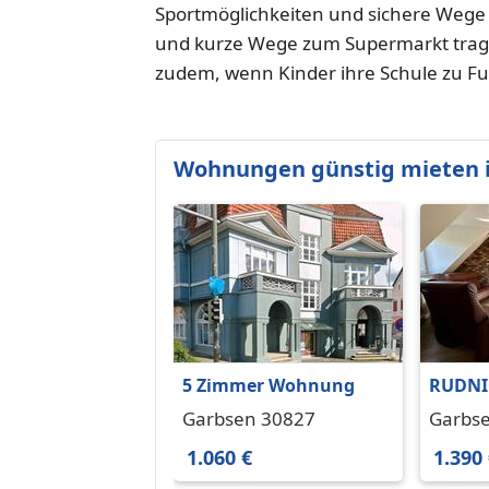
Sportmöglichkeiten und sichere Wege
und kurze Wege zum Supermarkt trage
zudem, wenn Kinder ihre Schule zu F
Wohnungen günstig mieten 
5 Zimmer Wohnung
RUDNIC
MAISO
Garbsen 30827
Garbs
+ GAR
1.060 €
1.390
Schloß