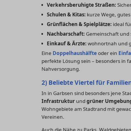
Verkehrsberuhigte Straßen:
Sicher
Schulen & Kitas:
kurze Wege, gutes
Grünflächen & Spielplätze:
ideal f
Nachbarschaft:
Gemeinschaft und s
Einkauf & Ärzte:
wohnortnah und gu
Eine
Doppelhaushälfte
oder ein
Einf
perfekte Lösung sein – besonders in fa
Nahversorgung.
2) Beliebte Viertel für Familie
In in Garbsen sind besonders jene Stad
Infrastruktur
und
grüner Umgebun
Wohngebiete am Stadtrand mit gewac
Vereinen.
Auch die Nähe zu Parks, Waldgebieten