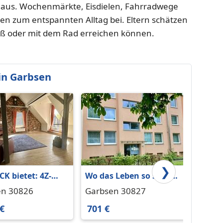
 aus. Wochenmärkte, Eisdielen, Fahrradwege
n zum entspannten Alltag bei. Eltern schätzen
uß oder mit dem Rad erreichen können.
in Garbsen
❯
K bietet: 4Z-
Wo das Leben so spielt -
Wohnu
NETTE + BALKON
geräumige 3-Zimmer-
in See
en 30826
Garbsen 30827
Seelz
TEN im schönen
Wohnung mit Balkon
 €
701 €
1.100
 Ricklingen