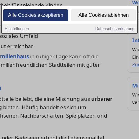
Wo
heit für spielende Kinder
Fi
 Betreuungsangebot
Alle Cookies akzeptieren
Alle Cookies ablehnen
zu 
ür Freizeit und Begegnung
Einstellungen
Datenschutzerklärung
oziales Umfeld
In
t erreichbar
Wie
amilienhaus
in ruhiger Lage kann oft die
Ein
milienfreundlichen Stadtteilen mit guter
Zu
Mi
n
Wie
tteile beliebt, die eine Mischung aus
urbaner
ve
g
bieten. Häufig handelt es sich um
hsenen Nachbarschaften, Spielplätzen und
 oder Badeseen erhöht die Lebensqualität