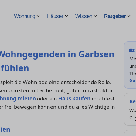
Wohnung
Häuser
Wissen
Ratgeber
🏡
 Wohngegenden in Garbsen
Me
lfühlen
und
Th
Ga
spielt die Wohnlage eine entscheidende Rolle.
sen punkten mit Sicherheit, guter Infrastruktur
hnung mieten
oder ein
Haus kaufen
möchtest
Be
ier frei bewegen können und du alles Wichtige in
Wo
Cit
lien