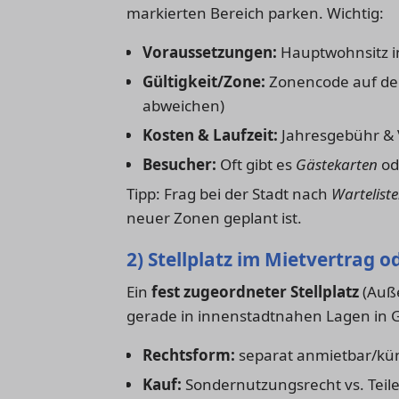
markierten Bereich parken. Wichtig:
Voraussetzungen:
Hauptwohnsitz in
Gültigkeit/Zone:
Zonencode auf de
abweichen)
Kosten & Laufzeit:
Jahresgebühr & 
Besucher:
Oft gibt es
Gästekarten
ode
Tipp: Frag bei der Stadt nach
Wartelist
neuer Zonen geplant ist.
2) Stellplatz im Mietvertrag 
Ein
fest zugeordneter Stellplatz
(Auße
gerade in innenstadtnahen Lagen in G
Rechtsform:
separat anmietbar/kün
Kauf:
Sondernutzungsrecht vs. Teil