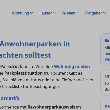
Wohnung
Häuser
Wissen
Ratgeber
🏡
& Anwohnerparken in
Al
achten solltest
fin
Ve
r
Parkdruck
hoch. Wer eine
Wohnung mieten
die
Parkplatzsituation
früh prüfen: Gibt es
Öf
 Stellplätze am Haus oder eine Tiefgarage? Hier
So 
 Checkliste für Besichtigungen.
Bu
oniert’s
Ra
nwohnende mit
Bewohnerparkausweis
im