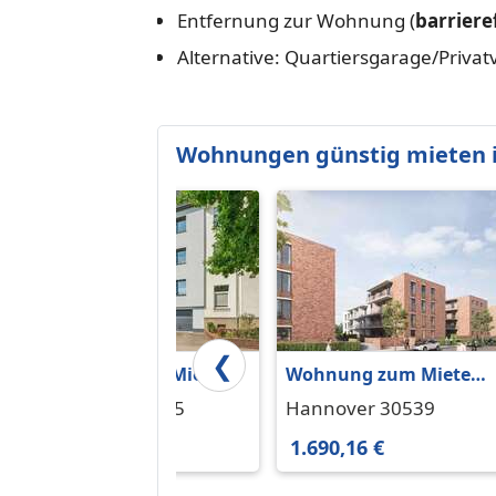
Entfernung zur Wohnung (
barriere
Alternative: Quartiersgarage/Priva
Wohnungen günstig mieten 
❮
Wohnung zum Mieten
Wohnung zum Mieten
in Hannover 865 € 66
in Hannover 1.690,16 €
Hannover 30165
Hannover 30539
m²
142.03 m²
865 €
1.690,16 €