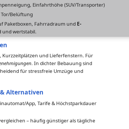
penneigung, Einfahrthöhe (SUV/Transporter)
 Tor/Belüftung
 auf Paketboxen, Fahrradraum und
E-
 und wertstabil.
gen
, Kurzzeitplätzen und Lieferfenstern. Für
enehmigungen
. In dichter Bebauung sind
heidend für stressfreie Umzüge und
& Alternativen
inautomat/App, Tarife & Höchstparkdauer
rgleichen – häufig günstiger als tägliche