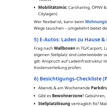
Mobilitätsmix:
Carsharing, ÖPNV & 
Citylagen)
Wer flexibel ist, kann beim
Wohnungs
Wege tauschen – umgekehrt bietet die
5) E-Autos: Laden zu Hause &
Frag nach
Wallboxen
in TG/Carport,
eigenen Stellplatz sind
Laternenlader
o
gilt: Anspruch auf Ladeinfrastruktur i
Kostenverteilung prüfen.
6) Besichtigungs-Checkliste (P
Abends & am Wochenende
Parkdru
Gibt es
Bewohnerzone
? Gebühren, 
Stellplatzlösung
vertraglich fix? M