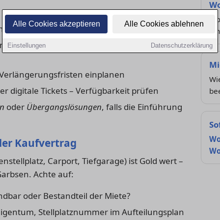
Wo
Mob
Alle Cookies akzeptieren
Alle Cookies ablehnen
 der Zone, Fahrzeug auf dich zugelassen
ei
m Ausweis beachten (Teilstraßen können
Einstellungen
Datenschutzerklärung
Mi
Verlängerungsfristen einplanen
Wi
r digitale Tickets – Verfügbarkeit prüfen
be
en
oder
Übergangslösungen
, falls die Einführung
So
Wo
oder Kaufvertrag
Wo
nstellplatz, Carport, Tiefgarage) ist Gold wert –
arbsen. Achte auf:
dbar oder Bestandteil der Miete?
eigentum, Stellplatznummer im Aufteilungsplan