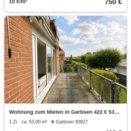
750 €
10 €/m²
Wohnung zum Mieten in Garbsen 422 € 53
m²
1 Zi.
ca. 53,00 m²
Garbsen 30827