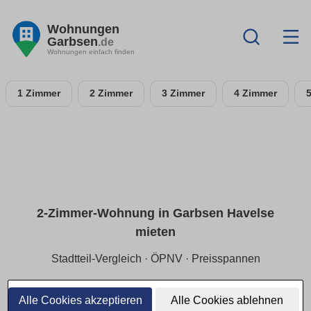
Wohnungen
Garbsen
.de
Wohnungen einfach finden
1 Zimmer
2 Zimmer
3 Zimmer
4 Zimmer
2-Zimmer-Wohnung in Garbsen Havelse
mieten
Stadtteil-Vergleich · ÖPNV · Preisspannen
In Garbsen Havelse entspannt suchen: richtige Mikrolage
finden, Wege kurz halten und die passende Preisspanne
Alle Cookies akzeptieren
Alle Cookies ablehnen