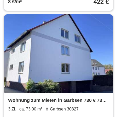
422 €
8 €/m²
Wohnung zum Mieten in Garbsen 730 € 73
m²
3 Zi.
ca. 73,00 m²
Garbsen 30827