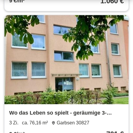
1.060 €
9 €/m²
Wo das Leben so spielt - geräumige 3-
Zimmer-Wohnung mit Balkon
3 Zi.
ca. 76,16 m²
Garbsen 30827