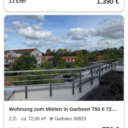
1.390 €
13 €/m²
Wohnung zum Mieten in Garbsen 750 € 72
m²
2 Zi.
ca. 72,00 m²
Garbsen 30823