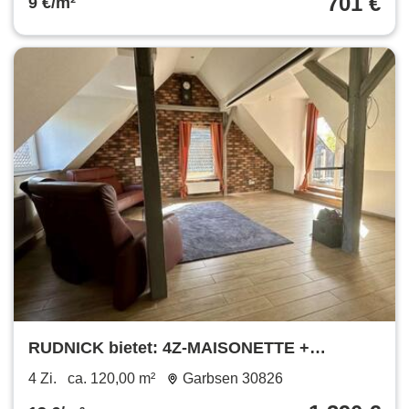
701 €
9 €/m²
RUDNICK bietet: 4Z-MAISONETTE +
BALKON + GARTEN im schönen Schloß
4 Zi.
ca. 120,00 m²
Garbsen 30826
Ricklingen