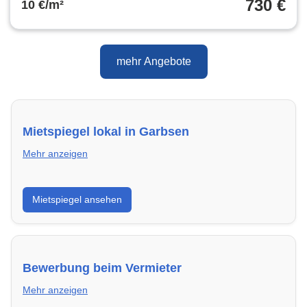
730 €
10 €/m²
mehr Angebote
Mietspiegel lokal in Garbsen
Mehr anzeigen
Erhalte einen Überblick über die aktuellen Mietpreise
Mietspiegel ansehen
regional in Garbsen. So weißt du genau, welche
Miete fair ist und wo sich ein Vergleich lohnt.
Bewerbung beim Vermieter
Mehr anzeigen