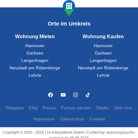
Orte im Umkreis
Wohnung Mieten
Wohnung Kaufen
Hannover
Hannover
Garbsen
Garbsen
Langenhagen
Langenhagen
Neustadt am Rübenberge
Neustadt am Rübenberge
Lehrte
Lehrte
Ratgeber
FAQ
Presse
Partner werden
Städte
Über Uns
Impressum
Datenschutz
Cookies
Copyright © 2000 - 2026 | 1A Infosysteme GmbH | Content by: wohnungssuche-
regional.de 08.08.2026