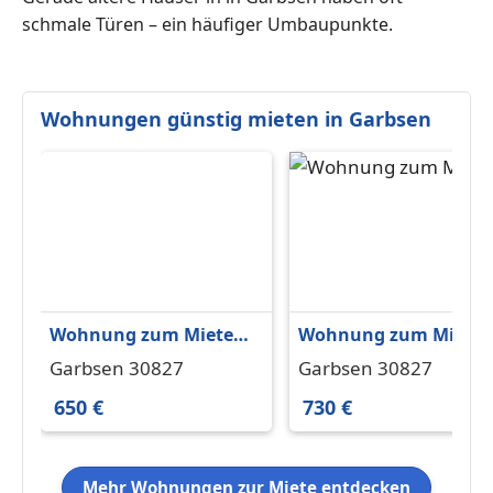
schmale Türen – ein häufiger Umbaupunkte.
Wohnungen günstig mieten in Garbsen
Wohnung zum Mieten
Wohnung zum Miete
in Garbsen 650 € 68.7
in Garbsen 730 € 73 m
Garbsen 30827
Garbsen 30827
m²
650 €
730 €
Mehr Wohnungen zur Miete entdecken