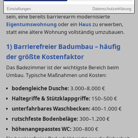
Je nach Zustand der Immobilie kann es auch sinnvoll
Einstellungen
Datenschutzerklärung
sein, eine bereits barrierearm modernisierte
Eigentumswohnung
oder ein
Haus
zu erwerben,
statt eine ältere Wohnung vollständig umzubauen.
1) Barrierefreier Badumbau – häufig
der größte Kostenfaktor
Das Badezimmer ist der wichtigste Bereich beim
Umbau. Typische Maßnahmen und Kosten:
bodengleiche Dusche:
3.000–8.000 €
Haltegriffe & Stützklappgriffe:
150–500 €
unterfahrbares Waschbecken:
400–1.000 €
rutschfeste Bodenbeläge:
300–1.200 €
höhenangepasstes WC:
300–800 €