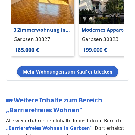
3 Zimmerwohnung in
Modernes Apparteme
Berenbostel mit
mit Garage in Patti
Garbsen 30827
Garbsen 30823
Balkon, Garage und
(Sizilien) – 199.000 €
185.000 €
199.000 €
Potential
Mehr Wohnungen zum Kauf entdecken
🏡
Weitere Inhalte zum Bereich
„Barrierefreies Wohnen“
Alle weiterführenden Inhalte findest du im Bereich
„Barrierefreies Wohnen in Garbsen“
. Dort erhältst