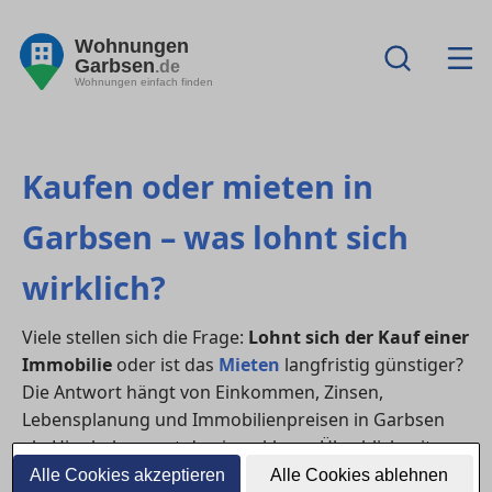
Wohnungen
Garbsen
.de
Wohnungen einfach finden
Kaufen oder mieten in
Garbsen – was lohnt sich
wirklich?
Viele stellen sich die Frage:
Lohnt sich der Kauf einer
Immobilie
oder ist das
Mieten
langfristig günstiger?
Die Antwort hängt von Einkommen, Zinsen,
Lebensplanung und Immobilienpreisen in Garbsen
ab. Hier bekommst du einen klaren Überblick mit
Praxisbeispielen, Vor- und Nachteilen sowie
Alle Cookies akzeptieren
Alle Cookies ablehnen