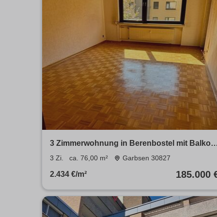
3 Zimmerwohnung in Berenbostel mit Balkon
Garage und Potential
3 Zi.
ca. 76,00 m²
Garbsen 30827
185.000 
2.434 €/m²