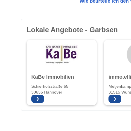
Wie beurteile ich de
Lokale Angebote - Garbsen
KaBe Immobilien
immo.ell
Schierholzstraße 65
Metjenkamp
30655 Hannover
31515 Wuns
❯
❯