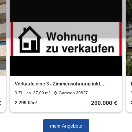
Verkaufe eine 3 - Zimmerwohnung inkl.
Garage
3 Zi.
ca. 87,00 m²
Garbsen 30827
€
200.000 €
2.299 €/m²
mehr Angebote