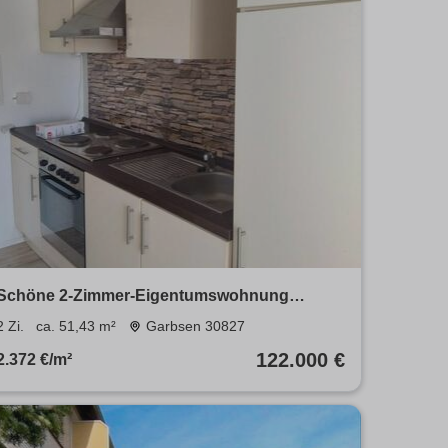
Schöne 2-Zimmer-Eigentumswohnung
Garbsen Stelingen Provisionsfrei
2 Zi.
ca. 51,43 m²
Garbsen 30827
122.000 €
2.372 €/m²