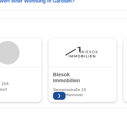
n Wert einer Wohnung in Garbsen?
i
Biesok
Immobilien
 15A
torf
Siemensstraße 19
30173 Hannover
❯