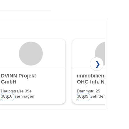
❯
DVINN Projekt
immobilien- wolf
GmbH
OHG Inh. Nicole
Kröher e.K.
Hauptstraße 39e
Dammstr. 25
30916 Isernhagen
30989 Gehrden
❯
❯