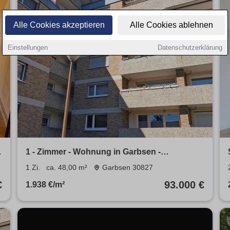
Alle Cookies akzeptieren
Alle Cookies ablehnen
Einstellungen
Datenschutzerklärung
,
1 - Zimmer - Wohnung in Garbsen -
Berenbostel 48qm + Kellerraum
1 Zi.
ca. 48,00 m²
Garbsen 30827
€
93.000 €
1.938 €/m²