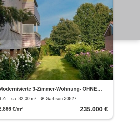
Modernisierte 3-Zimmer-Wohnung- OHNE
PROVISION
3 Zi.
ca. 82,00 m²
Garbsen 30827
235.000 €
2.866 €/m²