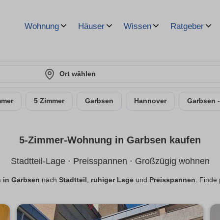
Wohnung
Häuser
Wissen
Ratgeber
Ort wählen
mmer
5 Zimmer
Garbsen
Hannover
Garbsen 
5-Zimmer-Wohnung in Garbsen kaufen
Stadtteil-Lage · Preisspannen · Großzügig wohnen
 in Garbsen
nach
Stadtteil
,
ruhiger Lage
und
Preisspannen
. Finde