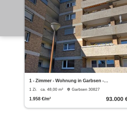
1 - Zimmer - Wohnung in Garbsen -
Berenbostel 48qm + Kellerraum
1 Zi.
ca. 48,00 m²
Garbsen 30827
93.000 
1.958 €/m²