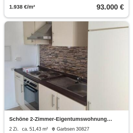
93.000 €
1.938 €/m²
Schöne 2-Zimmer-Eigentumswohnung
Garbsen Stelingen Provisionsfrei
2 Zi.
ca. 51,43 m²
Garbsen 30827