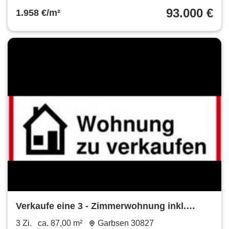
93.000 €
1.958 €/m²
Verkaufe eine 3 - Zimmerwohnung inkl.
Garage
3 Zi.
ca. 87,00 m²
Garbsen 30827