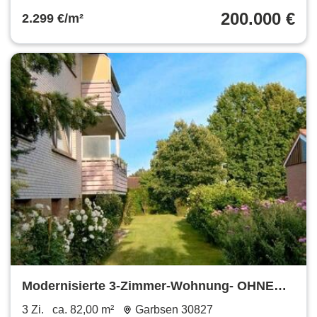
200.000 €
2.299 €/m²
Modernisierte 3-Zimmer-Wohnung- OHNE
PROVISION
3 Zi.
ca. 82,00 m²
Garbsen 30827