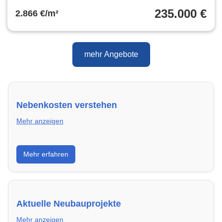
235.000 €
2.866 €/m²
mehr Angebote
Nebenkosten verstehen
Mehr anzeigen
Erfahre, welche Nebenkosten rechtmäßig sind und
Mehr erfahren
wie du deine monatliche Belastung optimieren
kannst.
Aktuelle Neubauprojekte
Mehr anzeigen