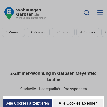
Wohnungen
Garbsen
.de
Wohnungen einfach finden
1 Zimmer
2 Zimmer
3 Zimmer
4 Zimmer
2-Zimmer-Wohnung in Garbsen Meyenfeld
kaufen
Stadtteile · Lagequalität · Preisspannen
Für Single/Paare:
2-Zimmer-ETW in Garbsen Meyenfeld
mit Fokus auf
ruhige Lage
und
Preisspannen
je Stadtteil.
Alle Cookies akzeptieren
Alle Cookies ablehnen