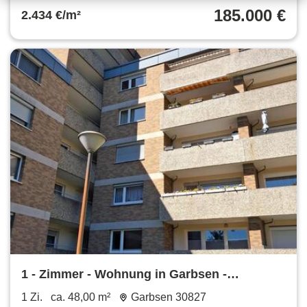
185.000 €
2.434 €/m²
1 - Zimmer - Wohnung in Garbsen -
Berenbostel 48qm + Kellerraum
1 Zi.
ca. 48,00 m²
Garbsen 30827