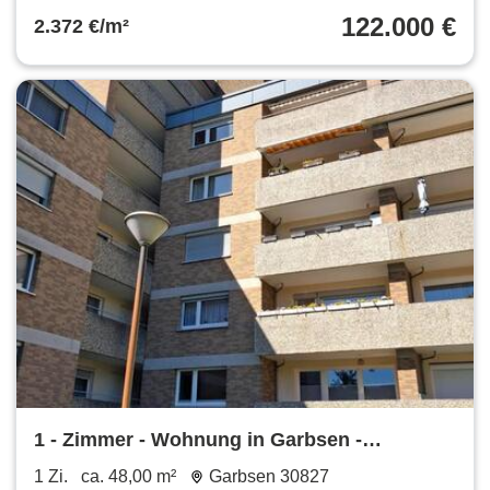
122.000 €
2.372 €/m²
1 - Zimmer - Wohnung in Garbsen -
Berenbostel 48qm + Kellerraum
1 Zi.
ca. 48,00 m²
Garbsen 30827