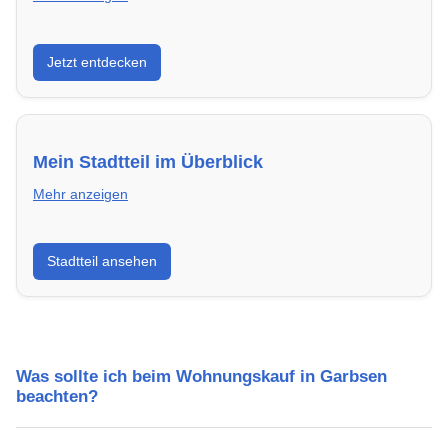
Entdecke Neubauprojekte in Garbsen – modern,
Jetzt entdecken
energieeffizient und sofort bezugsfertig.
Mein Stadtteil im Überblick
Mehr anzeigen
Erfahre mehr über deinen Stadtteil in Garbsen:
Stadtteil ansehen
Lebensqualität, Verkehrsanbindung, Schulen,
Freizeitmöglichkeiten und Mietpreise.
Was sollte ich beim Wohnungskauf in Garbsen
beachten?