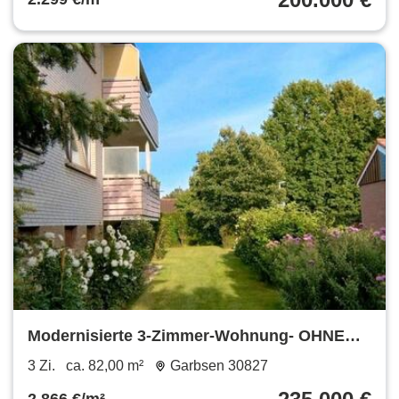
Modernisierte 3-Zimmer-Wohnung- OHNE
PROVISION
3 Zi.
ca. 82,00 m²
Garbsen 30827