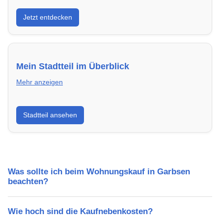
Entdecke Neubauprojekte in Garbsen – modern,
Jetzt entdecken
energieeffizient und sofort bezugsfertig.
Mein Stadtteil im Überblick
Mehr anzeigen
Erfahre mehr über deinen Stadtteil in Garbsen:
Stadtteil ansehen
Lebensqualität, Verkehrsanbindung, Schulen,
Freizeitmöglichkeiten und Mietpreise.
Was sollte ich beim Wohnungskauf in Garbsen
beachten?
Wie hoch sind die Kaufnebenkosten?