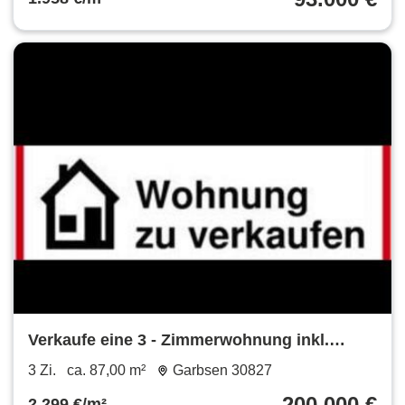
Verkaufe eine 3 - Zimmerwohnung inkl.
Garage
3 Zi.
ca. 87,00 m²
Garbsen 30827
200.000 €
2.299 €/m²