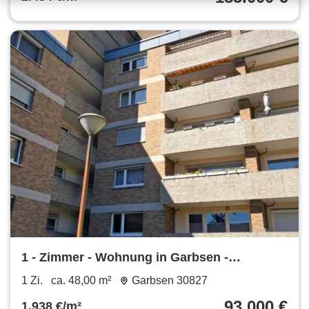
1 - Zimmer - Wohnung in Garbsen -
Berenbostel 48qm + Kellerraum
1 Zi.
ca. 48,00 m²
Garbsen 30827
93.000 €
1.938 €/m²