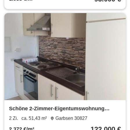
Schöne 2-Zimmer-Eigentumswohnung
Garbsen Stelingen Provisionsfrei
2 Zi.
ca. 51,43 m²
Garbsen 30827
122.000 €
2.372 €/m²