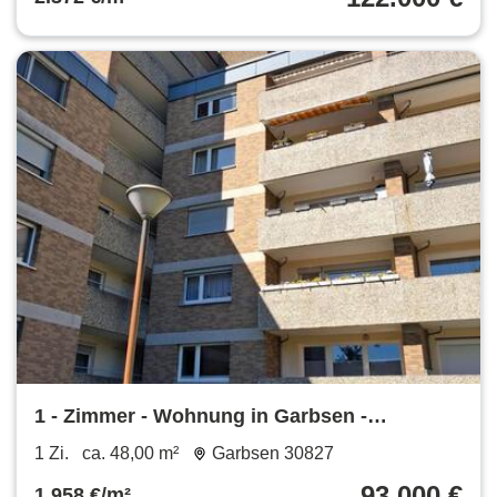
1 - Zimmer - Wohnung in Garbsen -
Berenbostel 48qm + Kellerraum
1 Zi.
ca. 48,00 m²
Garbsen 30827
93.000 €
1.958 €/m²