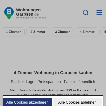
Wohnungen
Garbsen
.de
Wohnungen einfach finden
1 Zimmer
2 Zimmer
3 Zimmer
4 Zimmer
4-Zimmer-Wohnung in Garbsen kaufen
Stadtteil-Lage · Preisspannen · Familienfreundlich
Mehr Raum & Flexibilität:
4-Zimmer-ETW in Garbsen
mit
ruhigen Lagen
und familiennaher Infrastruktur.
Preisspannen
,
provisionsfrei
,
Neubau/Bestand
im
Alle Cookies akzeptieren
Alle Cookies ablehnen
Vergleich.